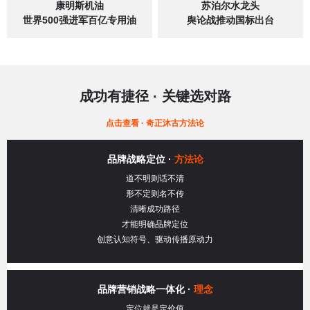
康明斯机油
苏泊尔水龙头
世界500强进军百亿专用油
舆论战推动国标出台
成功有捷径
·
关键选对路
点击查看 · 奇正沐古方法论
品牌战略定位 ·
方法论
道不明则话不清
形不定则名不传
清晰成功路径
才能明确品牌定位
创意认知符号、驱动传播原动力
品牌营销战略一体化 ·
理念
定位就是定价值