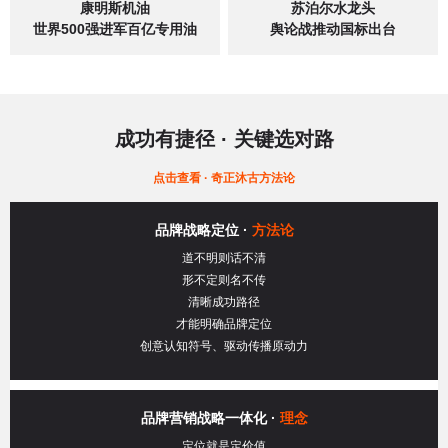
康明斯机油
苏泊尔水龙头
世界500强进军百亿专用油
舆论战推动国标出台
成功有捷径
·
关键选对路
点击查看 · 奇正沐古方法论
品牌战略定位 ·
方法论
道不明则话不清
形不定则名不传
清晰成功路径
才能明确品牌定位
创意认知符号、驱动传播原动力
品牌营销战略一体化 ·
理念
定位就是定价值