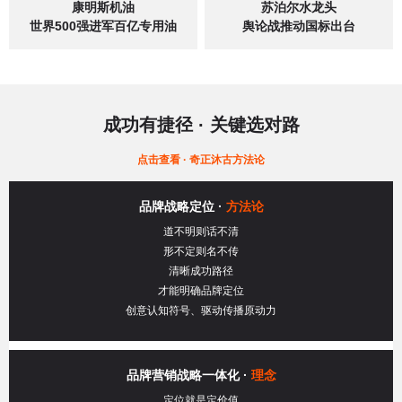
康明斯机油
苏泊尔水龙头
世界500强进军百亿专用油
舆论战推动国标出台
成功有捷径
·
关键选对路
点击查看 · 奇正沐古方法论
品牌战略定位 ·
方法论
道不明则话不清
形不定则名不传
清晰成功路径
才能明确品牌定位
创意认知符号、驱动传播原动力
品牌营销战略一体化 ·
理念
定位就是定价值