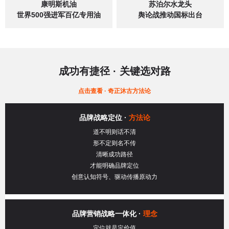
康明斯机油
苏泊尔水龙头
世界500强进军百亿专用油
舆论战推动国标出台
成功有捷径
·
关键选对路
点击查看 · 奇正沐古方法论
品牌战略定位 ·
方法论
道不明则话不清
形不定则名不传
清晰成功路径
才能明确品牌定位
创意认知符号、驱动传播原动力
品牌营销战略一体化 ·
理念
定位就是定价值